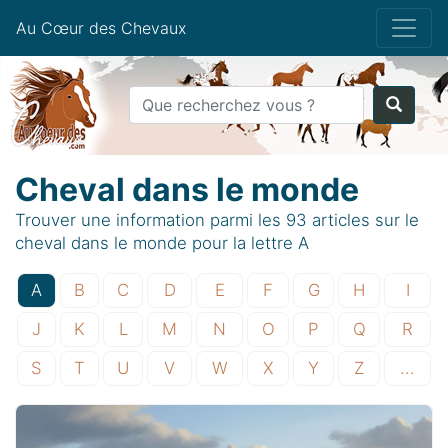
Au Cœur des Chevaux
Cheval dans le monde
Trouver une information parmi les 93 articles sur le
cheval dans le monde pour la lettre A
A
B
C
D
E
F
G
H
I
J
K
L
M
N
O
P
Q
R
S
T
U
V
W
X
Y
Z
...