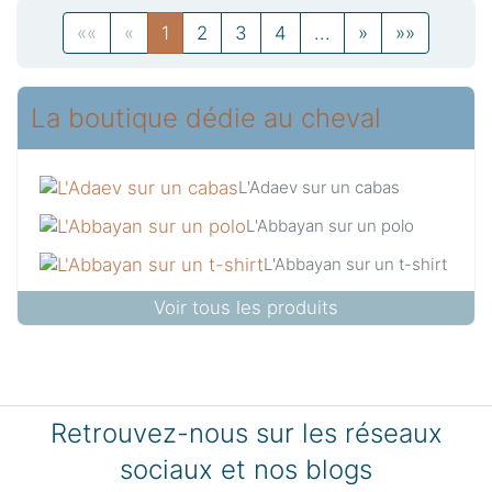
Previous
Previous
(current)
Previous
Next
Next
««
«
1
2
3
4
...
»
»»
La boutique dédie au cheval
L'Adaev sur un cabas
L'Abbayan sur un polo
L'Abbayan sur un t-shirt
Voir tous les produits
Retrouvez-nous sur les réseaux
sociaux et nos blogs