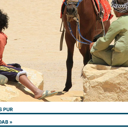
S PUR
DAB »