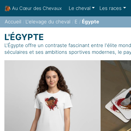
Le cheval
Les races
Au Cœur des Chevaux
Accueil
L'elevage du cheval
E
Égypte
L'ÉGYPTE
L'Égypte offre un contraste fascinant entre l'élite mo
séculaires et ses ambitions sportives modernes, le p