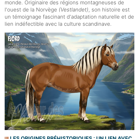
monde. Originaire des régions montagneuses de
l'ouest de la Norvège
(Vestlandet)
, son histoire est
un témoignage fascinant d'adaptation naturelle et de
lien indéfectible avec la culture scandinave.
LES ORIGINES PRÉHISTORIQUES : UN LIEN AVEC