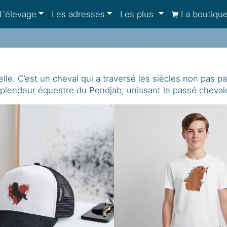
L'élevage
Les adresses
Les plus
La boutiqu
relle. C’est un cheval qui a traversé les siècles non pas p
la splendeur équestre du Pendjab, unissant le passé cheva