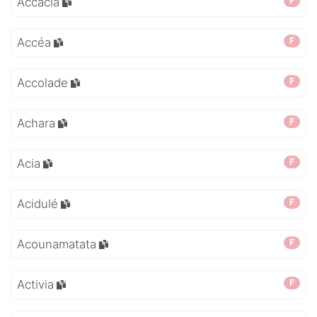
Accacia
F
Accéa
F
Accolade
F
Achara
F
Acia
F
Acidulé
F
Acounamatata
F
Activia
F