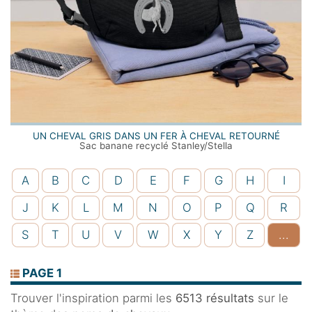
UN CHEVAL GRIS DANS UN FER À CHEVAL RETOURNÉ
Sac banane recyclé Stanley/Stella
A
B
C
D
E
F
G
H
I
J
K
L
M
N
O
P
Q
R
S
T
U
V
W
X
Y
Z
...
PAGE 1
Trouver l'inspiration parmi les
6513 résultats
sur le