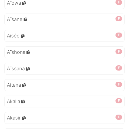
Aïowa
F
Aïsane
F
Aisée
F
Aïshona
F
Aïssana
F
Aitana
F
Akalia
F
Akasir
F