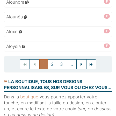
Aloundra
F
Alounéa
F
Aloxe
F
Aloysia
F
Previous
Previous
(current)
Previous
Next
Next
1
2
3
...
LA BOUTIQUE, TOUS NOS DESIGNS
PERSONNALISABLES, SUR VOUS OU CHEZ VOUS...
Dans la
boutique
vous pourrez apporter votre
touche, en modifiant la taille du design, en ajouter
un, et ecrire le texte de votre choix
(sur, en dessous
ou au dessus du design)
.