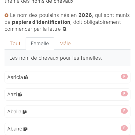
thème des
noms de chevaux
Le nom des poulains nés en
2026
, qui sont munis
de
papiers d'identification
, doit obligatoirement
commencer par la lettre
Q
.
Tout
Femelle
Mâle
Les nom de chevaux pour les femelles.
Aaricia
F
Aazi
F
Abalia
F
Abane
F