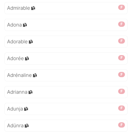
Admirable
F
Adona
F
Adorable
F
Adorée
F
Adrénaline
F
Adrianna
F
Adunja
F
Adünra
F