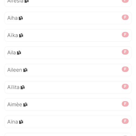
Aifésia
Aiha
F
Aïka
F
Aila
F
Aileen
F
Aïlita
F
Aimèe
F
Aïna
F