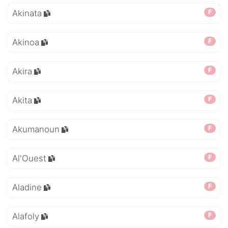
Akinata
F
Akinoa
F
Akira
F
Akita
F
Akumanoun
F
Al'Ouest
F
Aladine
F
Alafoly
F