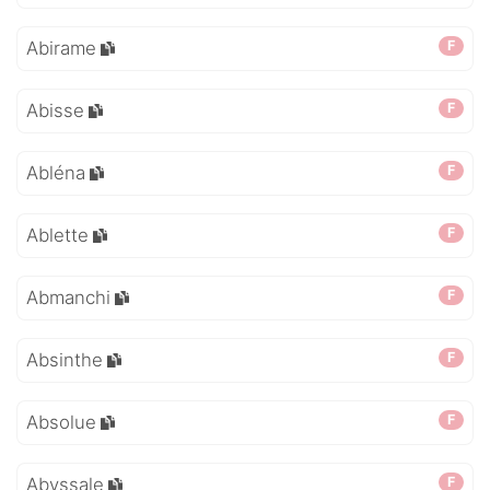
Abirame
F
Abisse
F
Abléna
F
Ablette
F
Abmanchi
F
Absinthe
F
Absolue
F
Abyssale
F