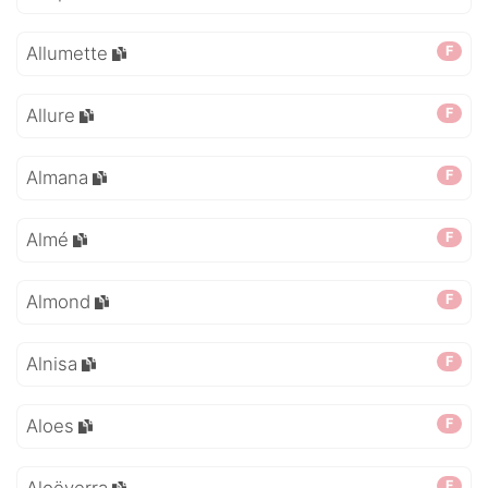
Allumette
F
Allure
F
Almana
F
Almé
F
Almond
F
Alnisa
F
Aloes
F
F