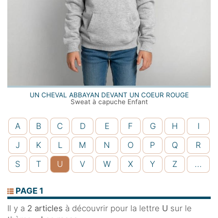
UN CHEVAL ABBAYAN DEVANT UN COEUR ROUGE
Sweat à capuche Enfant
A
B
C
D
E
F
G
H
I
J
K
L
M
N
O
P
Q
R
S
T
U
V
W
X
Y
Z
...
PAGE 1
Il y a
2 articles
à découvrir pour la lettre
U
sur le