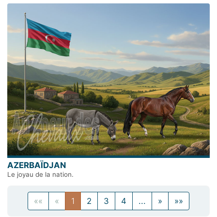
AZERBAÏDJAN
Le joyau de la nation.
Page 1
««
«
1
2
3
4
...
»
»»
Page 1
Page précédente
Page précédente
Page suivante
Page 9