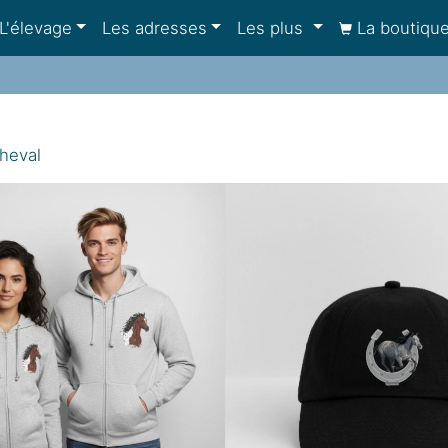
L'élevage
Les adresses
Les plus
La boutiqu
cheval