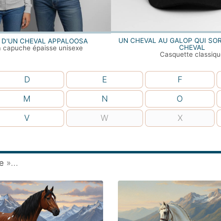
UN CHEVAL AU GALOP QUI SOR
 D'UN CHEVAL APPALOOSA
CHEVAL
à capuche épaisse unisexe
Casquette classiqu
D
E
F
M
N
O
V
W
X
ie
»...