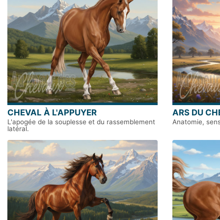
CHEVAL À L'APPUYER
ARS DU CH
L'apogée de la souplesse et du rassemblement
Anatomie, sensi
latéral.