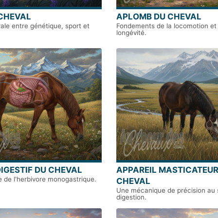
CHEVAL
APLOMB DU CHEVAL
rale entre génétique, sport et
Fondements de la locomotion et 
longévité.
DIGESTIF DU CHEVAL
APPAREIL MASTICATEUR
e de l'herbivore monogastrique.
CHEVAL
Une mécanique de précision au s
digestion.