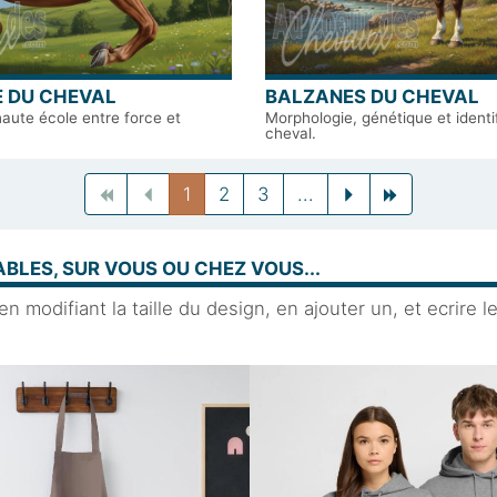
 DU CHEVAL
BALZANES DU CHEVAL
haute école entre force et
Morphologie, génétique et identi
cheval.
Previous
Previous
(current)
Previous
Next
Next
1
2
3
...
BLES, SUR VOUS OU CHEZ VOUS...
 modifiant la taille du design, en ajouter un, et ecrire l