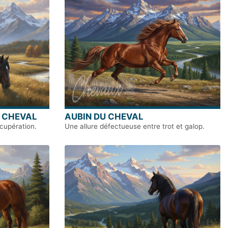
U CHEVAL
AUBIN DU CHEVAL
écupération.
Une allure défectueuse entre trot et galop.