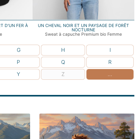
T D'UN FER À
UN CHEVAL NOIR ET UN PAYSAGE DE FORÊT
NOCTURNE
e
Sweat à capuche Premium bio Femme
G
H
I
P
Q
R
Y
Z
...