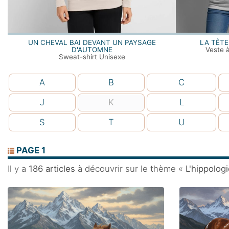
UN CHEVAL BAI DEVANT UN PAYSAGE
LA TÊTE
D'AUTOMNE
Veste 
Sweat-shirt Unisexe
A
B
C
J
K
L
S
T
U
PAGE 1
Il y a
186 articles
à découvrir sur le thème «
L'hippolog