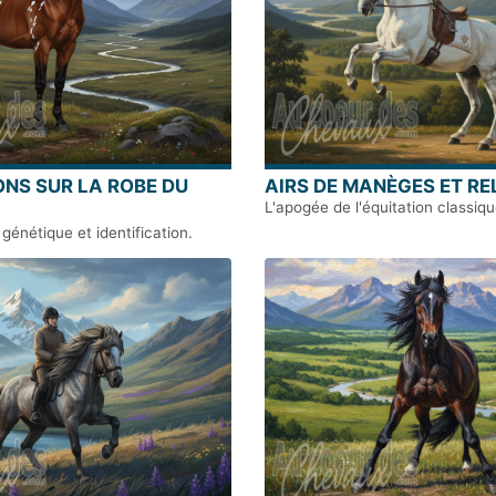
NS SUR LA ROBE DU
AIRS DE MANÈGES ET RE
L'apogée de l'équitation classiqu
énétique et identification.