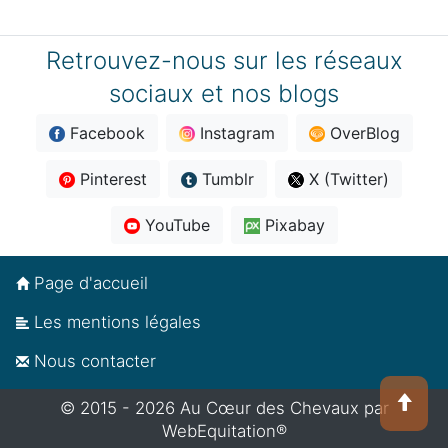
Retrouvez-nous sur les réseaux
sociaux et nos blogs
Facebook
Instagram
OverBlog
Pinterest
Tumblr
X (Twitter)
YouTube
Pixabay
Page d'accueil
Les mentions légales
Nous contacter
© 2015 - 2026
Au Cœur des Chevaux par
WebEquitation®