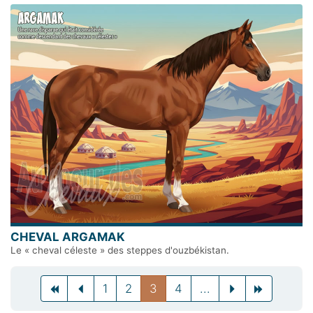
CHEVAL ARGAMAK
Le « cheval céleste » des steppes d'ouzbékistan.
Previous
Previous
(current)
Previous
Next
Next
1
2
3
4
...