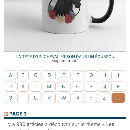
LA TÊTE D'UN CHEVAL FRISON DANS UN ÉCUSSON
Mug contrasté
A
B
C
D
E
F
G
H
I
J
K
L
M
N
O
P
Q
R
S
T
U
V
W
X
Y
Z
...
PAGE 3
Il y a
930 articles
à découvrir sur le thème «
Les